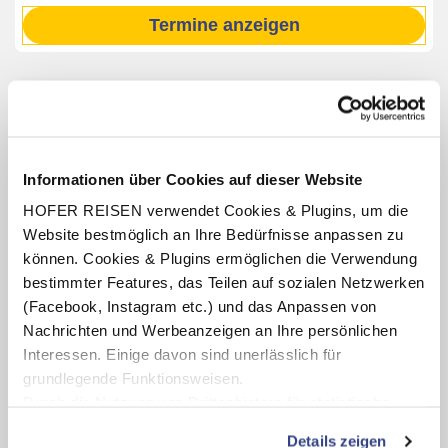
Termine anzeigen
INKLUSIV-LEISTUNGEN
2 – 7 x Übernachtung im Das Balance - SPA & GOLF
Hotel am Wörthersee
s
Informationen über Cookies auf dieser Website
Verpflegung: wahlweise Frühstücksbuffet oder
HOFER REISEN verwendet Cookies & Plugins, um die
Halbpension mit Frühstücksbuffet, kleiner Mittagssnack,
Website bestmöglich an Ihre Bedürfnisse anpassen zu
abends 5-Gang-Wahlmenü (für den 22.08.26 ist die
können. Cookies & Plugins ermöglichen die Verwendung
Halbpension bereits inkludiert.)
bestimmter Features, das Teilen auf sozialen Netzwerken
Benutzung des hoteleigenen Wellnessbereichs
(Facebook, Instagram etc.) und das Anpassen von
(Öffnungszeiten lt. Aushang vor Ort oder online)
Nachrichten und Werbeanzeigen an Ihre persönlichen
Fahrradverleih (nach Verfügbarkeit)
Interessen. Einige davon sind unerlässlich für
grundlegende Funktionsweisen.
Durch die Nutzung von Drittanbietern für statistische
Auswertungen und Direktmarketingzwecke können Sie
Karte ansehen
Details zeigen