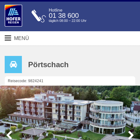
Hotline
01 38 600
täglich 08:00 – 22:00 Uhr
MENÜ
Pörtschach
Reisecode: 9824241