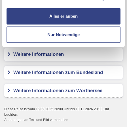
zusätzliche Dienste bzw. Technologien von Drittanbietern
nutzen und uns sowie Dritten weitere Personalisierungen
Das Balance - SPA & GOLF Hotel am
ermöglichen, dabei kommt es auch zu Übermittlungen
Alles erlauben
Wörthersee
s
Ihrer Daten an US-Drittanbieter.
Link zur
Datenschutzseite
Nur Notwendige
Kundenbewertungen
Mit Klick auf "Alles erlauben" stimmen Sie der
Verwendung der Cookies & Plugins auf unseren
Weitere Informationen
Webseiten zu.
Weitere Informationen zum Bundesland
Weitere Informationen zum Wörthersee
Diese Reise ist vom 16.09.2025 20:00 Uhr bis 10.11.2026 20:00 Uhr
buchbar.
Änderungen an Text und Bild vorbehalten.