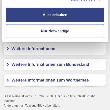
zusätzliche Dienste bzw. Technologien von Drittanbietern
Wörthersee PLUS Card
nutzen und uns sowie Dritten weitere Personalisierungen
ermöglichen, dabei kommt es auch zu Übermittlungen
Alles erlauben
Eden Park - RETRO CHIQUE HOTEL
Ihrer Daten an US-Drittanbieter.
Link zur
Datenschutzseite
Nur Notwendige
Kundenbewertungen
Mit Klick auf "Alles erlauben" stimmen Sie der
Verwendung der Cookies & Plugins auf unseren
Webseiten zu.
Weitere Informationen
Weitere Informationen zum Bundesland
Weitere Informationen zum Wörthersee
Diese Reise ist vom 28.10.2025 20:00 Uhr bis 27.10.2026 20:00 Uhr
buchbar.
Änderungen an Text und Bild vorbehalten.