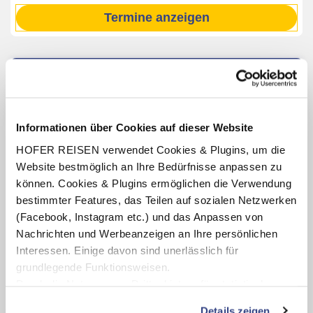
Termine anzeigen
INKLUSIV-LEISTUNGEN
2 – 7 x Übernachtung im Eden Park - RETRO CHIQUE
HOTEL
Informationen über Cookies auf dieser Website
Verpflegung: Frühstücksbuffet
HOFER REISEN verwendet Cookies & Plugins, um die
Seezugang über das Strandbad Velden (ca. Mitte Mai bis
Website bestmöglich an Ihre Bedürfnisse anpassen zu
Mitte September)
können. Cookies & Plugins ermöglichen die Verwendung
Wörthersee PLUS Card
(gültig für die Dauer des
bestimmter Features, das Teilen auf sozialen Netzwerken
Aufenthaltes, Leistungen teilweise saisonabhängig)
(Facebook, Instagram etc.) und das Anpassen von
Nachrichten und Werbeanzeigen an Ihre persönlichen
Interessen. Einige davon sind unerlässlich für
grundlegende Funktionsweisen.
Karte ansehen
Durch die Nutzung von Drittanbietern für statistische
Auswertungen und Direktmarketingzwecke können Sie
Details zeigen