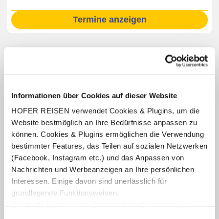
Termine anzeigen
INKLUSIV-LEISTUNGEN
1 x Bahnfahrt (hin und retour) mit den ÖBB wahlweise in
der 1. oder 2. Klasse ab/bis Wien nach Prag
Informationen über Cookies auf dieser Website
1 x Übernachtung,
HOFER REISEN verwendet Cookies & Plugins, um die
2 x Übernachtung oder
Website bestmöglich an Ihre Bedürfnisse anpassen zu
3 x Übernachtung im Hotel Occidental Praha
können. Cookies & Plugins ermöglichen die Verwendung
Verpflegung: Frühstücksbuffet
bestimmter Features, das Teilen auf sozialen Netzwerken
Welcome Drink
(Facebook, Instagram etc.) und das Anpassen von
Benutzung des hoteleigenen Fitnessraumes
Nachrichten und Werbeanzeigen an Ihre persönlichen
(Öffnungszeiten lt. Aushang vor Ort oder online)
Interessen. Einige davon sind unerlässlich für
grundlegende Funktionsweisen.
Durch die Nutzung von Drittanbietern für statistische
Auswertungen und Direktmarketingzwecke können Sie