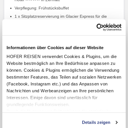
Verpflegung: Frühstücksbuffet
1 x Sitzplatzreservierung im Glacier Express für die
Strecke St. Moritz - Zermatt
1 x 3 Gang Menü im Glacier Express
1 x St.Moritz Engadin Card
1 x Swiss Coupon Pass für zahlreiche Leistungen und
Informationen über Cookies auf dieser Website
Ermäßigungen wie z. B. Eintritt zu touristischen
HOFER REISEN verwendet Cookies & Plugins, um die
Attraktionen und Freizeitparks, Eintritt in Erlebnis- und
Thermalbäder, Ermäßigungen für Restaurants
Website bestmöglich an Ihre Bedürfnisse anpassen zu
u. v. m. (gültig für die Dauer des Aufenthaltes)
können. Cookies & Plugins ermöglichen die Verwendung
bestimmter Features, das Teilen auf sozialen Netzwerken
(Facebook, Instagram etc.) und das Anpassen von
Nachrichten und Werbeanzeigen an Ihre persönlichen
Glacier Express - der langsamste
Interessen. Einige davon sind unerlässlich für
Schnellzug der Welt
grundlegende Funktionsweisen.
Durch die Nutzung von Drittanbietern für statistische
Im Glacier Express, dem langsamsten Schnellzug der Welt,
Auswertungen und Direktmarketingzwecke können Sie
entdecken Sie die grandiose Schönheit der Schweiz. Der
Details zeigen
zusätzliche Dienste bzw. Technologien von Drittanbietern
Glacier Express ist die berühmteste Bahn der Welt, die Reise