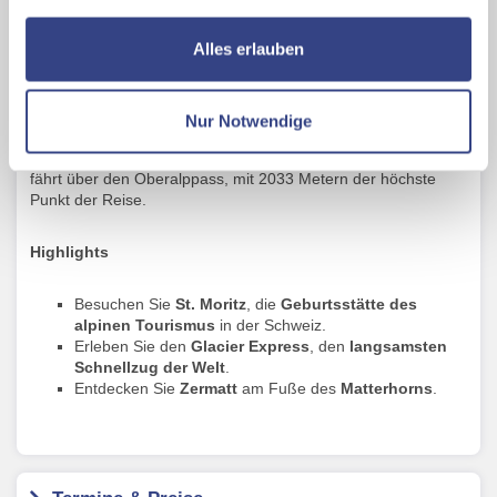
führt durch unberührte Berglandschaften, mondäne Kurorte,
nutzen und uns sowie Dritten weitere Personalisierungen
tiefe Schluchten, liebliche Täler, Tunnels und imposante
ermöglichen, dabei kommt es auch zu Übermittlungen
Alles erlauben
Brücken. Majestätisch ragen sie in den Himmel. Das
Ihrer Daten an US-Drittanbieter.
Link zur
Matterhorn, der Berg aller Berge. Der Dom, mit 4545 Metern
Datenschutzseite
der höchste Berg, der vollständig auf Schweizer Boden liegt.
Der Piz Bernina, der als einziger Viertausender (4049 m) in
Nur Notwendige
den Ostalpen den Stolz einer ganzen Region trägt.
Mit Klick auf "Alles erlauben" stimmen Sie der
Zugreisende sind auch «Bergsteiger». Der Glacier Express
Verwendung der Cookies & Plugins auf unseren
fährt über den Oberalppass, mit 2033 Metern der höchste
Punkt der Reise.
Webseiten zu.
Highlights
Besuchen Sie
St. Moritz
, die
Geburtsstätte des
alpinen Tourismus
in der Schweiz.
Erleben Sie den
Glacier Express
, den
langsamsten
Schnellzug der Welt
.
Entdecken Sie
Zermatt
am Fuße des
Matterhorns
.