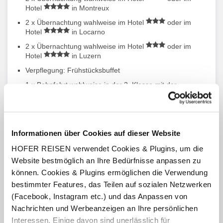
Hotel
in Montreux
2 x Übernachtung wahlweise im Hotel
oder im
Hotel
in Locarno
2 x Übernachtung wahlweise im Hotel
oder im
Hotel
in Luzern
Verpflegung: Frühstücksbuffet
1 x Bahnfahrt wahlweise in der 2. Klasse mit der
Centovallibahn von Domodossola nach Locarno
1 x Bahnfahrt wahlweise in der 2. Klasse im Treno
Gottardo von Locarno nach Luzern
Informationen über Cookies auf dieser Website
Gästekarte Montreux Riviera Card, Ticino Ticket, Luzern
ÖV
HOFER REISEN verwendet Cookies & Plugins, um die
1 x Swiss Coupon Pass
Website bestmöglich an Ihre Bedürfnisse anpassen zu
50 % Ermässigung auf zusätzliche Reisen mit Bahn,Bus
können. Cookies & Plugins ermöglichen die Verwendung
und Schiff sowie einige Bergausflüge
bestimmter Features, das Teilen auf sozialen Netzwerken
(Facebook, Instagram etc.) und das Anpassen von
Nachrichten und Werbeanzeigen an Ihre persönlichen
Interessen. Einige davon sind unerlässlich für