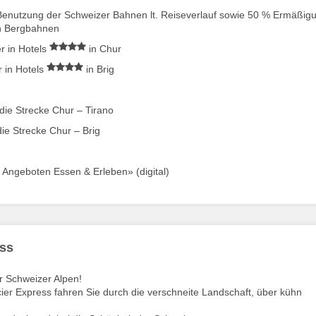
ie Benutzung der Schweizer Bahnen lt. Reiseverlauf sowie 50 % Ermäßig
en Bergbahnen
r in Hotels
in Chur
 in Hotels
in Brig
 die Strecke Chur – Tirano
die Strecke Chur – Brig
 Angeboten Essen & Erleben» (digital)
ess
er Schweizer Alpen!
r Express fahren Sie durch die verschneite Landschaft, über kühn