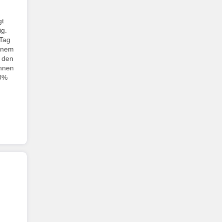
gt
ig.
 Tag
einem
d den
ahnen
50%