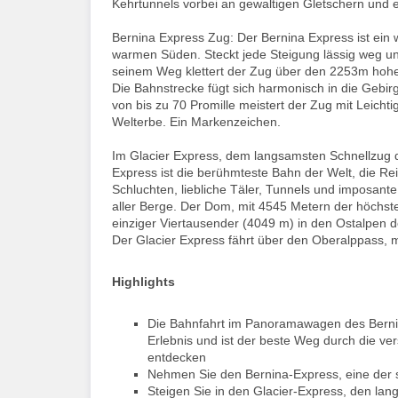
Kehrtunnels vorbei an gewaltigen Gletschern und 
Bernina Express Zug: Der Bernina Express ist ein 
warmen Süden. Steckt jede Steigung lässig weg un
seinem Weg klettert der Zug über den 2253m hohen
Die Bahnstrecke fügt sich harmonisch in die Gebir
von bis zu 70 Promille meistert der Zug mit Leich
Welterbe. Ein Markenzeichen.
Im Glacier Express, dem langsamsten Schnellzug d
Express ist die berühmteste Bahn der Welt, die Re
Schluchten, liebliche Täler, Tunnels und imposant
aller Berge. Der Dom, mit 4545 Metern der höchste 
einziger Viertausender (4049 m) in den Ostalpen d
Der Glacier Express fährt über den Oberalppass, 
Highlights
Die Bahnfahrt im Panoramawagen des Bernina
Erlebnis und ist der beste Weg durch die v
entdecken
Nehmen Sie den Bernina-Express, eine der 
Steigen Sie in den Glacier-Express, den la