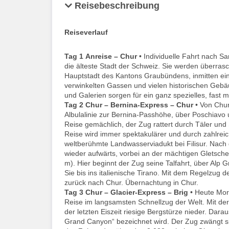
Reisebeschreibung
Reiseverlauf
Tag 1
Anreise – Chur
• Individuelle Fahrt nach S
die älteste Stadt der Schweiz. Sie werden überras
Hauptstadt des Kantons Graubündens, inmitten ein
verwinkelten Gassen und vielen historischen Gebä
und Galerien sorgen für ein ganz spezielles, fast mi
Tag 2
Chur – Bernina-Express – Chur
• Von Chur
Albulalinie zur Bernina-Passhöhe, über Poschiavo un
Reise gemächlich, der Zug rattert durch Täler und 
Reise wird immer spektakulärer und durch zahlreic
weltberühmte Landwasserviadukt bei Filisur. Nach d
wieder aufwärts, vorbei an der mächtigen Gletsch
m). Hier beginnt der Zug seine Talfahrt, über Alp
Sie bis ins italienische Tirano. Mit dem Regelzug
zurück nach Chur. Übernachtung in Chur.
Tag 3
Chur – Glacier-Express – Brig
• Heute Morg
Reise im langsamsten Schnellzug der Welt. Mit der 
der letzten Eiszeit riesige Bergstürze nieder. Dara
Grand Canyon“ bezeichnet wird. Der Zug zwängt sich