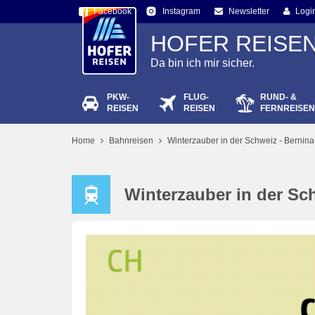
Facebook
Newsletter
Logi
Instagram
HOFER REISE
Da bin ich mir sicher.
PKW-
FLUG-
RUND- &
Passw
REISEN
REISEN
FERNREISEN
Home
Bahnreisen
Winterzauber in der Schweiz - Bernina
Winterzauber in der Sch