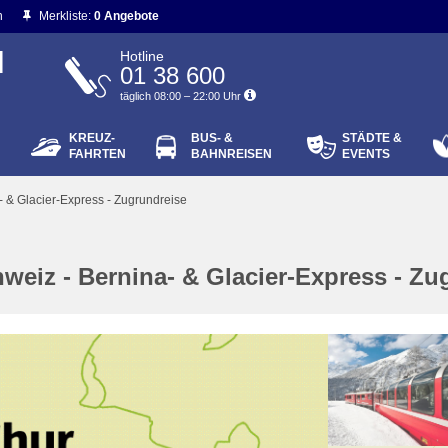
n
Merkliste:
0 Angebote
N
Hotline
01 38 600
täglich 08:00 – 22:00 Uhr
KREUZ-
BUS- &
STÄDTE &
ort vergessen?
FAHRTEN
BAHNREISEN
EVENTS
Login
- & Glacier-Express - Zugrundreise
weiz - Bernina- & Glacier-Express - Zu