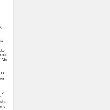
r,
en
cke
t die
. Die
253
ren
hre
h
wiss
ilfe