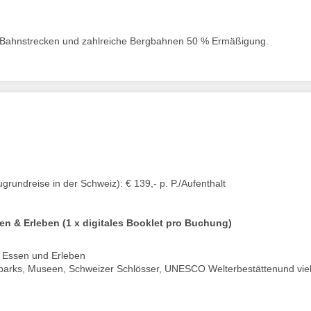
BB Bahnstrecken und zahlreiche Bergbahnen 50 % Ermäßigung.
rundreise in der Schweiz): € 139,- p. P./Aufenthalt
n & Erleben (1 x digitales Booklet pro Buchung)
ch Essen und Erleben
izeitparks, Museen, Schweizer Schlösser, UNESCO Welterbestättenund vie