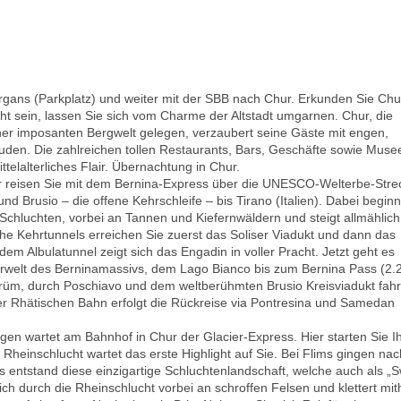
argans (Parkplatz) und weiter mit der SBB nach Chur. Erkunden Sie Chu
cht sein, lassen Sie sich vom Charme der Altstadt umgarnen. Chur, die
er imposanten Bergwelt gelegen, verzaubert seine Gäste mit engen,
uden. Die zahlreichen tollen Restaurants, Bars, Geschäfte sowie Muse
ttelalterliches Flair. Übernachtung in Chur.
 reisen Sie mit dem Bernina-Express über die UNESCO-Welterbe-Stre
d Brusio – die offene Kehrschleife – bis Tirano (Italien). Dabei beginn
Schluchten, vorbei an Tannen und Kiefernwäldern und steigt allmählich
he Kehrtunnels erreichen Sie zuerst das Soliser Viadukt und dann das
em Albulatunnel zeigt sich das Engadin in voller Pracht. Jetzt geht es
erwelt des Berninamassivs, dem Lago Bianco bis zum Bernina Pass (2.
 Grüm, durch Poschiavo und dem weltberühmten Brusio Kreisviadukt fah
 der Rhätischen Bahn erfolgt die Rückreise via Pontresina und Samedan
en wartet am Bahnhof in Chur der Glacier-Express. Hier starten Sie I
Rheinschlucht wartet das erste Highlight auf Sie. Bei Flims gingen nac
us entstand diese einzigartige Schluchtenlandschaft, welche auch als „S
 durch die Rheinschlucht vorbei an schroffen Felsen und klettert mith