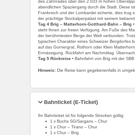
des Zahnrades über den 2.033 m hohen Oberalppass
abendlichen Spaziergang durch die Stadt. Diese i
Frankreich und der Lombardei sicherte, dies trug s
der prächtige Stockalperpalast mit seinem bekann
Tag 4
Brig – Matterhorn-Gotthard-Bahn – Brig
•
steht Ihnen zur freien Verfügung. Am Fuße des Mat
der berühmtesten Berge der Welt verbunden. Trotz
typischen Charakter eines Schweizer Bergdorfes b
auf das Gornergrat, Rothorn oder Klein Matterhorn.
Ermässigung. Rückfahrt am Nachmittag. Übernacht
Tag 5
Rückreise
• Bahnfahrt von Brig mit der SBB
Hinweis:
Die Reise kann gegebenenfalls in umgeke
Bahnticket (E-Ticket)
Ihr Bahnticket ist für folgende Strecken gültig:
1 x Buchs SG/Sargans – Chur
1 x Chur – Tirano – Chur
1 x Chur – Brig