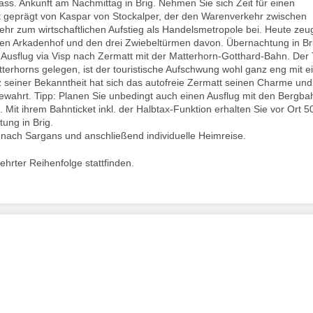
. Ankunft am Nachmittag in Brig. Nehmen Sie sich Zeit für einen
st geprägt von Kaspar von Stockalper, der den Warenverkehr zwischen
ehr zum wirtschaftlichen Aufstieg als Handelsmetropole bei. Heute zeu
ten Arkadenhof und den drei Zwiebeltürmen davon. Übernachtung in Br
 Ausflug via Visp nach Zermatt mit der Matterhorn-Gotthard-Bahn. Der
terhorns gelegen, ist der touristische Aufschwung wohl ganz eng mit 
 seiner Bekanntheit hat sich das autofreie Zermatt seinen Charme un
ewahrt. Tipp: Planen Sie unbedingt auch einen Ausflug mit den Bergb
 Mit ihrem Bahnticket inkl. der Halbtax-Funktion erhalten Sie vor Ort 
ung in Brig.
 nach Sargans und anschließend individuelle Heimreise.
hrter Reihenfolge stattfinden.