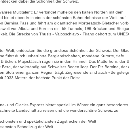
entdecken dabei die Schönheit der Schweiz.
wahres Multitalent: Er verbindet mühelos den kalten Norden mit dem
d bietet obendrein eines der schönsten Bahnerlebnisse der Welt: auf
 Bernina Pass und fährt am gigantischen Morteratsch-Gletscher vorbe
gswelt von Albula und Bernina ein. 55 Tunnels, 196 Brücken und Steig
tigkeit. Die Strecke von Thusis - Valposchiavo - Tirano gehört zum UNE
er Welt, entdecken Sie die grandiose Schönheit der Schweiz. Der Glac
ise führt durch unberührte Berglandschaften, mondäne Kurorte, tiefe
e Brücken. Majestätisch ragen sie in den Himmel. Das Matterhorn, der 
Berg, der vollständig auf Schweizer Boden liegt. Der Piz Bernina, der 
en Stolz einer ganzen Region trägt. Zugreisende sind auch «Bergsteig
mit 2033 Metern der höchste Punkt der Reise.
- und Glacier-Express bietet speziell im Winter ein ganz besonderes
erschneite Landschaft zu reisen und die wunderschöne Schweiz zu
schönsten und spektakulärsten Zugstrecken der Welt
ngsamsten Schnellzug der Welt