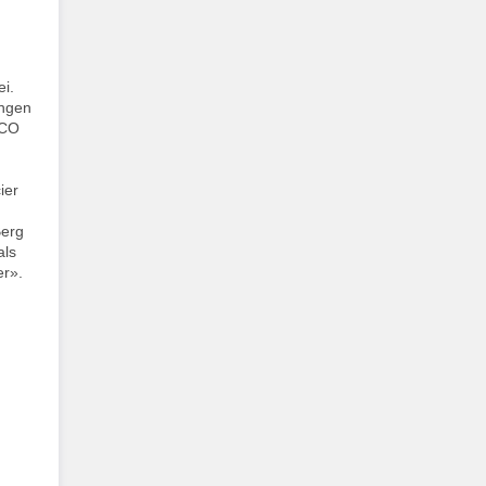
i.
ungen
SCO
ier
Berg
als
er».