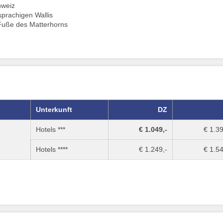
hweiz
sprachigen Wallis
Fuße des Matterhorns
Unterkunft
DZ
Hotels ***
€ 1.049,-
€ 1.39
Hotels ****
€ 1.249,-
€ 1.54