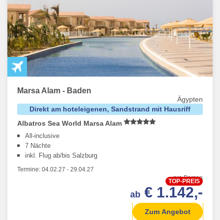
Marsa Alam - Baden
Ägypten
Direkt am hoteleigenen, Sandstrand mit Hausriff
Albatros Sea World Marsa Alam
All-inclusive
7 Nächte
inkl. Flug ab/bis Salzburg
Termine:
04.02.27
-
29.04.27
pro Person
TOP-PREIS
€ 1.142,-
ab
Zum Angebot