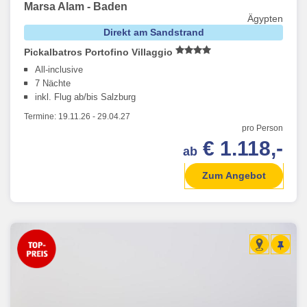
Marsa Alam - Baden
Ägypten
Direkt am Sandstrand
Pickalbatros Portofino Villaggio
All-inclusive
7 Nächte
inkl. Flug ab/bis Salzburg
Termine:
19.11.26
-
29.04.27
pro Person
€ 1.118,-
ab
Zum Angebot