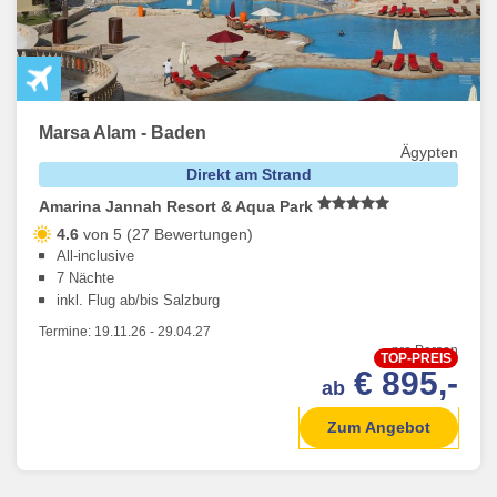
Marsa Alam - Baden
Ägypten
Direkt am Strand
Amarina Jannah Resort & Aqua Park
4.6
von 5 (27 Bewertungen)
All-inclusive
7 Nächte
inkl. Flug ab/bis Salzburg
Termine:
19.11.26
-
29.04.27
pro Person
TOP-PREIS
€ 895,-
ab
Zum Angebot