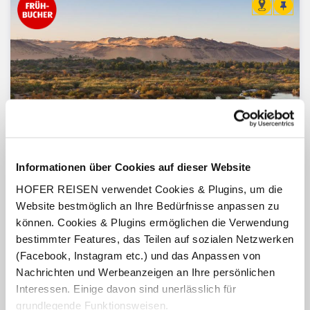
Informationen über Cookies auf dieser Website
HOFER REISEN verwendet Cookies & Plugins, um die
Ägypten - Nilkreuzfahrt & Baden
Website bestmöglich an Ihre Bedürfnisse anpassen zu
Ägypten
können. Cookies & Plugins ermöglichen die Verwendung
5-Sterne-Nilkreuzfahrt & All-inclusive-Strandurlaub
bestimmter Features, das Teilen auf sozialen Netzwerken
Nile Crown
und Hotel Palm Beach
(Facebook, Instagram etc.) und das Anpassen von
Vollpension und All-inclusive
Nachrichten und Werbeanzeigen an Ihre persönlichen
11 Tage / 10 Nächte
inkl. Flug ab/bis Wien
Interessen. Einige davon sind unerlässlich für
grundlegende Funktionsweisen.
Termine:
18.10.26
-
24.03.27