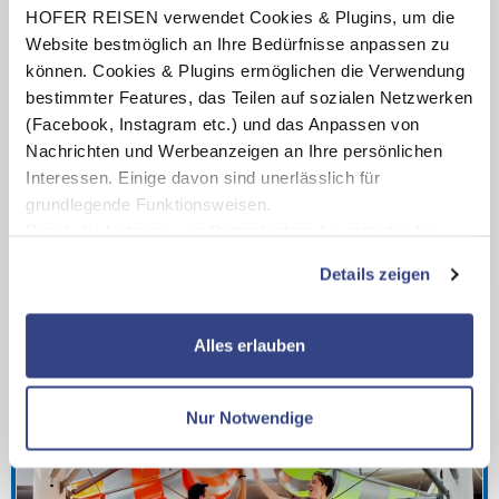
Inkl. THERME ERDING
HOFER REISEN verwendet Cookies & Plugins, um die
Best Western Hotel München Airport
Website bestmöglich an Ihre Bedürfnisse anpassen zu
4.8
von 5 (43 Bewertungen)
können. Cookies & Plugins ermöglichen die Verwendung
Frühstück
bestimmter Features, das Teilen auf sozialen Netzwerken
1 Nacht - 3 Nächte
(Facebook, Instagram etc.) und das Anpassen von
Neu renovierte Zimmer
Nachrichten und Werbeanzeigen an Ihre persönlichen
Termine:
10.08.26
-
02.07.27
Interessen. Einige davon sind unerlässlich für
pro Person
€ 129,-
grundlegende Funktionsweisen.
ab
Durch die Nutzung von Drittanbietern für statistische
Zum Angebot
Auswertungen und Direktmarketingzwecke können Sie
Details zeigen
zusätzliche Dienste bzw. Technologien von Drittanbietern
nutzen und uns sowie Dritten weitere Personalisierungen
ermöglichen, dabei kommt es auch zu Übermittlungen
Alles erlauben
Ihrer Daten an US-Drittanbieter.
Link zur
Datenschutzseite
Nur Notwendige
Mit Klick auf "Alles erlauben" stimmen Sie der
Verwendung der Cookies & Plugins auf unseren
Webseiten zu.