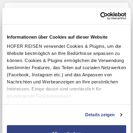
Der goldene Schuh vom Burgenland
Zwischen Hexen, Zwergen und Dolomiten in
Südtirol
Informationen über Cookies auf dieser Website
HOFER REISEN verwendet Cookies & Plugins, um die
Zu den Zwergen in den Bergen: Wandern in
Website bestmöglich an Ihre Bedürfnisse anpassen zu
der Schweiz
können. Cookies & Plugins ermöglichen die Verwendung
bestimmter Features, das Teilen auf sozialen Netzwerken
Das könnte Sie auch interessieren
(Facebook, Instagram etc.) und das Anpassen von
Nachrichten und Werbeanzeigen an Ihre persönlichen
Interessen. Einige davon sind unerlässlich für
grundlegende Funktionsweisen.
Durch die Nutzung von Drittanbietern für statistische
Auswertungen und Direktmarketingzwecke können Sie
Details zeigen
zusätzliche Dienste bzw. Technologien von Drittanbietern
nutzen und uns sowie Dritten weitere Personalisierungen
ermöglichen, dabei kommt es auch zu Übermittlungen