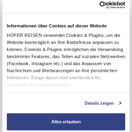
Der erste Wandertag soll auch den Kleinsten in
Informationen über Cookies auf dieser Website
positiver Erinnerung bleiben, damit Sie sich auf
weitere spannende, erlebnisreiche Tage in der Natur
HOFER REISEN verwendet Cookies & Plugins, um die
mit der ganzen Familie freuen können. Es gilt zu
Website bestmöglich an Ihre Bedürfnisse anpassen zu
beachten:
können. Cookies & Plugins ermöglichen die Verwendung
Planen Sie Ihren Tag im Voraus
Sorgen Sie für Spaß und Abwechslung
bestimmter Features, das Teilen auf sozialen Netzwerken
Legen Sie vorab Ziele fest
(Facebook, Instagram etc.) und das Anpassen von
Achten Sie auf die passende Ausrüstung
Nachrichten und Werbeanzeigen an Ihre persönlichen
Nehmen Sie ausreichend Proviant und viel
Wasser zum Trinken mit
Interessen. Einige davon sind unerlässlich für
grundlegende Funktionsweisen.
Durch die Nutzung von Drittanbietern für statistische
Auswertungen und Direktmarketingzwecke können Sie
Details zeigen
zusätzliche Dienste bzw. Technologien von Drittanbietern
nutzen und uns sowie Dritten weitere Personalisierungen
ermöglichen, dabei kommt es auch zu Übermittlungen
Alles erlauben
Ihrer Daten an US-Drittanbieter.
Link zur