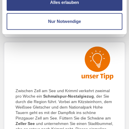
ermöglichen, dabei kommt es auch zu Übermittlungen
Alles erlauben
besticht und zu Wandertouren der Extraklassen
Ihrer Daten an US-Drittanbieter.
Link zur
einlädt. Traditionelle
Pinzgauer Almhütten
warten
bereits auf Einkehrer und werden Sie mit regionalen
Datenschutzseite
Schmankerln und herrlichen Aussichten erwarten.
Nur Notwendige
Umringt von imposanten Dreitausendern ist Ihnen ein
Mit Klick auf "Alles erlauben" stimmen Sie der
alpines Flair garantiert.
Verwendung der Cookies & Plugins auf unseren
Webseiten zu.
Zwischen Zell am See und Krimml verkehrt zweimal
pro Woche ein
Schmalspur-Nostalgiezug
, der Sie
durch die Region führt. Vorbei am Kitzsteinhorn, dem
Weißsee Gletscher und dem Nationalpark Hohe
Tauern geht es mit der Dampflok ins schöne
Pinzgauer Zell am See. Füttern Sie die Schwäne am
Zeller See
und unternehmen Sie einen Stadtbummel,