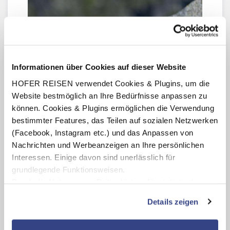
Informationen über Cookies auf dieser Website
HOFER REISEN verwendet Cookies & Plugins, um die
Website bestmöglich an Ihre Bedürfnisse anpassen zu
können. Cookies & Plugins ermöglichen die Verwendung
bestimmter Features, das Teilen auf sozialen Netzwerken
(Facebook, Instagram etc.) und das Anpassen von
Unternehmen Sie einen Kurzurlaub in die Berge. Die
Nachrichten und Werbeanzeigen an Ihre persönlichen
Krimmler Wasserfälle liegen direkt an der Grenze
Interessen. Einige davon sind unerlässlich für
zwischen den Bundesländern Tirol und Salzburg. Von
den Wasserfällen aus können Sie die umliegenden
grundlegende Funktionsweisen.
Täler erkunden. Egal ob zu Fuß, mit dem Rad oder
Durch die Nutzung von Drittanbietern für statistische
mit dem Auto – lassen Sie die traumhafte Landschaft
Auswertungen und Direktmarketingzwecke können Sie
auf sich wirken.
Details zeigen
zusätzliche Dienste bzw. Technologien von Drittanbietern
Über den Gerlospass
gelangen Sie ins
Tiroler
nutzen und uns sowie Dritten weitere Personalisierungen
Zillertal
, das mit seiner einzigartig wilden Bergwelt