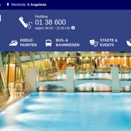
n
Merkliste:
0 Angebote
N
Hotline
01 38 600
täglich 08:00 – 22:00 Uhr
KREUZ-
BUS- &
STÄDTE &
ort vergessen?
FAHRTEN
BAHNREISEN
EVENTS
Login