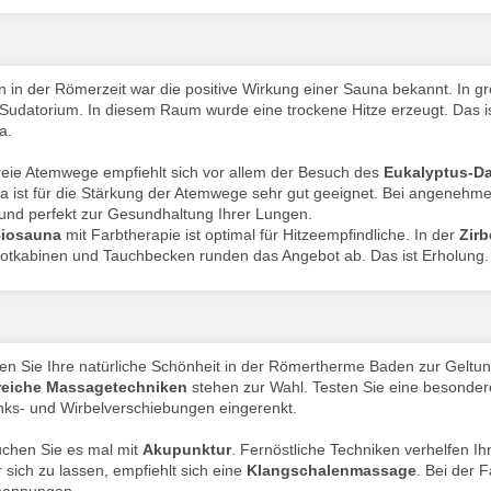
 in der Römerzeit war die positive Wirkung einer Sauna bekannt. In
Sudatorium. In diesem Raum wurde eine trockene Hitze erzeugt. Das is
a.
reie Atemwege empfiehlt sich vor allem der Besuch des
Eukalyptus-D
 ist für die Stärkung der Atemwege sehr gut geeignet. Bei angenehme
und perfekt zur Gesundhaltung Ihrer Lungen.
iosauna
mit Farbtherapie ist optimal für Hitzeempfindliche. In der
Zir
rotkabinen und Tauchbecken runden das Angebot ab. Das ist Erholung.
en Sie Ihre natürliche Schönheit in der Römertherme Baden zur Geltu
reiche Massagetechniken
stehen zur Wahl. Testen Sie eine besonde
ks- und Wirbelverschiebungen eingerenkt.
uchen Sie es mal mit
Akupunktur
. Fernöstliche Techniken verhelfen I
r sich zu lassen, empfiehlt sich eine
Klangschalenmassage
. Bei der 