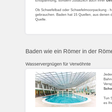
Entspannung, sondern zusätzlich auch Ihrer
Ges
Ob Schwefelbad oder Schwefelmoorpackung - hier
gebrauchen. Baden hat 15 Quellen, aus denen 
Quelle.
Baden wie ein Römer in der Röm
Wasservergnügen für Verwöhnte
Jeder
Bahne
Vers
Schw
Tun S
es I