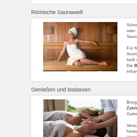
Römische Saunawelt
Schon
oder 
Saun
Für f
Aroma
heiß 
Die
B
Infra
Genießen und loslassen
Bring
Zahl
Gelen
Vers
hinte