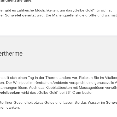
undheitstherapie
.
 gibt es zahlreiche Möglichkeiten, um das „Gelbe Gold“ für sich zu
der
Schwefel genutzt
wird. Die Marienquelle ist die größte und wärms
ertherme
 stellt sich einen Tag in der Therme anders vor. Relaxen Sie im Vitalb
n. Der Whirlpool im römischen Ambiente verspricht eine genussvolle A
pannungen lösen. Auch das Kleeblattbecken mit Massagedüsen verwöhn
efelbecken
wirkt das „Gelbe Gold“ bei 36° C am besten.
ie Ihrer Gesundheit etwas Gutes und lassen Sie das Wasser im
Schwe
hnen danken.