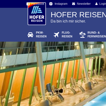
Facebook
Newsletter
Logi
Instagram
HOFER REISE
Da bin ich mir sicher.
PKW-
FLUG-
RUND- &
Passw
REISEN
REISEN
FERNREISEN