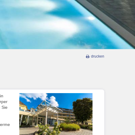
drucken
in
rper
 Sie
herme