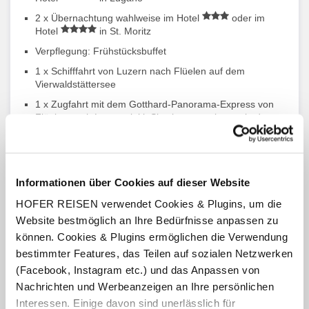
2 x Übernachtung wahlweise im Hotel
oder im
Hotel
in St. Moritz
Verpflegung: Frühstücksbuffet
1 x Schifffahrt von Luzern nach Flüelen auf dem
Vierwaldstättersee
1 x Zugfahrt mit dem Gotthard-Panorama-Express von
Flüelen nach Lugano inkl. Sitzplatzreservierung in der
1. Klasse
1 x Busfahrt mit dem Bernina-Express von Lugano nach
Tirano inkl. Sitzplatzreservierung
Informationen über Cookies auf dieser Website
1 x Zugfahrt mit dem Bernina-Express von Tirano nach
St. Moritz inkl. Sitzplatzreservierung
HOFER REISEN verwendet Cookies & Plugins, um die
1 x Swiss Coupon Pass
Website bestmöglich an Ihre Bedürfnisse anpassen zu
können. Cookies & Plugins ermöglichen die Verwendung
1 x Gästekarte Luzern
bestimmter Features, das Teilen auf sozialen Netzwerken
1 x Ticino Card
(Facebook, Instagram etc.) und das Anpassen von
50 % Ermässigung auf zusätzliche Reisen mit Bahn, Bus
Nachrichten und Werbeanzeigen an Ihre persönlichen
und Schiff sowie einige Bergausflüge
Interessen. Einige davon sind unerlässlich für