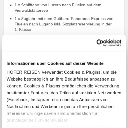
1 x Schifffahrt von Luzern nach Flüelen auf dem
Vierwaldstättersee
1 x Zugfahrt mit dem Gotthard-Panorama-Express von
Flüelen nach Lugano inkl. Sitzplatzreservierung in der
1. Klasse
1 x Busfahrt mit dem Bernina-Express von Lugano nach
Tirano inkl. Sitzplatzreservierung
1 x Zugfahrt mit dem Bernina-Express von Tirano nach
St. Moritz inkl. Sitzplatzreservierung
Informationen über Cookies auf dieser Website
1 x Swiss Coupon Pass
HOFER REISEN verwendet Cookies & Plugins, um die
1 x Gästekarte Luzern
Website bestmöglich an Ihre Bedürfnisse anpassen zu
1 x Ticino Card
können. Cookies & Plugins ermöglichen die Verwendung
50 % Ermässigung auf zusätzliche Reisen mit Bahn, Bus
bestimmter Features, das Teilen auf sozialen Netzwerken
und Schiff sowie einige Bergausflüge
(Facebook, Instagram etc.) und das Anpassen von
Nachrichten und Werbeanzeigen an Ihre persönlichen
Interessen. Einige davon sind unerlässlich für
grundlegende Funktionsweisen.
Gotthard Panorama- und Bernina Express
Durch die Nutzung von Drittanbietern für statistische