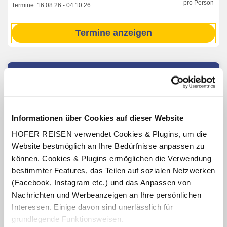
pro Person
Termine:
16.08.26
-
04.10.26
Termine anzeigen
INKLUSIV-LEISTUNGEN
2 - 7 x Übernachtung im Nationalparkhotel
Klockerhaus
und Gästehaus Edelweiß
Informationen über Cookies auf dieser Website
Verpflegung: Halbpension mit Frühstücksbuffet, abends
HOFER REISEN verwendet Cookies & Plugins, um die
4-Gang-Wahlmenü, täglich 1 Getränk zum Abendessen
pro Person (Softdrink, 0,5 l Bier oder 0,25 l Wein)
Website bestmöglich an Ihre Bedürfnisse anpassen zu
können. Cookies & Plugins ermöglichen die Verwendung
Benutzung des hoteleigenen Saunabereichs
(Öffnungszeiten lt. Aushang vor Ort oder online)
bestimmter Features, das Teilen auf sozialen Netzwerken
(Facebook, Instagram etc.) und das Anpassen von
Teilnahme am hoteleigenen Aktiv- und
Unterhaltungsprogramm (lt. Aushang vor Ort oder online)
Nachrichten und Werbeanzeigen an Ihre persönlichen
Interessen. Einige davon sind unerlässlich für
Täglich Eintritt zu den Krimmler Wasserfällen
(Öffnungszeiten lt. Aushang vor Ort oder online)
grundlegende Funktionsweisen.