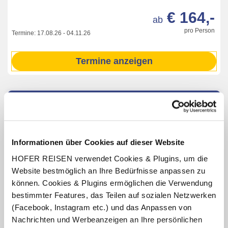
€ 164,-
ab
pro Person
Termine:
17.08.26
-
04.11.26
Termine anzeigen
INKLUSIV-LEISTUNGEN
1 – 4 x Übernachtung im Hotel Försterhof
Informationen über Cookies auf dieser Website
Verpflegung: Frühstückbuffet
HOFER REISEN verwendet Cookies & Plugins, um die
Benutzung der hoteleigenen Sauna und der
Infrarotkabine (Öffnungszeiten lt. Aushang vor Ort oder
Website bestmöglich an Ihre Bedürfnisse anpassen zu
online)
können. Cookies & Plugins ermöglichen die Verwendung
Benutzung des hoteleigenen Badeplatzes mit Liegen und
bestimmter Features, das Teilen auf sozialen Netzwerken
Sonnenschirme am Wolfgangsee (ab ca. Mitte Juni bis
(Facebook, Instagram etc.) und das Anpassen von
ca. Anfang September, witterungsbedingt)
Nachrichten und Werbeanzeigen an Ihre persönlichen
1 x Verleih von Wanderstöcken für einen Tag (nach