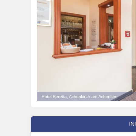
Hotel Beretta, Achenkirch am Achensee
IN