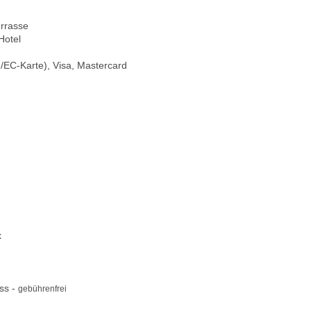
errasse
Hotel
/EC-Karte), Visa, Mastercard
x
ss -
gebührenfrei