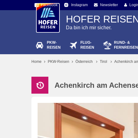
Facebook
Newsletter
Logi
Instagram
HOFER REISE
Da bin ich mir sicher.
PKW-
FLUG-
RUND- &
Passw
REISEN
REISEN
FERNREISEN
Home
PKW-Reisen
Österreich
Tirol
Achenkirch a
Achenkirch am Achens