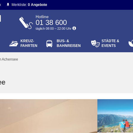
n
Merkliste:
0 Angebote
N
Hotline
01 38 600
täglich 08:00 – 22:00 Uhr
KREUZ-
BUS- &
STÄDTE &
ort vergessen?
FAHRTEN
BAHNREISEN
EVENTS
Login
m Achensee
ee