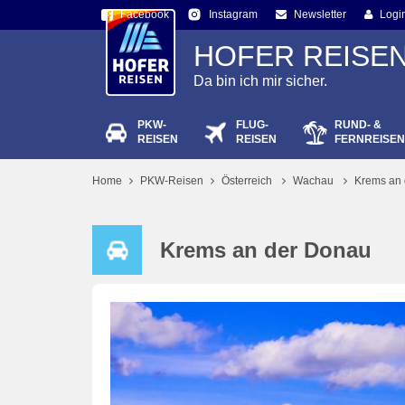
Facebook
Newsletter
Logi
Instagram
HOFER REISE
Da bin ich mir sicher.
PKW-
FLUG-
RUND- &
Passw
REISEN
REISEN
FERNREISEN
Home
PKW-Reisen
Österreich
Wachau
Krems an
Krems an der Donau