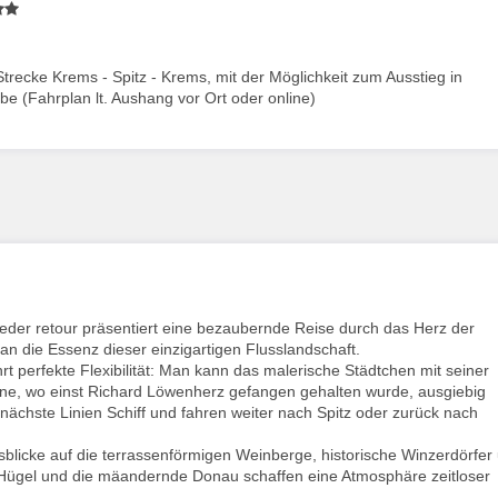
(Strecke Krems - Spitz - Krems, mit der Möglichkeit zum Ausstieg in
e (Fahrplan lt. Aushang vor Ort oder online)
eder retour präsentiert eine bezaubernde Reise durch das Herz der
an die Essenz dieser einzigartigen Flusslandschaft.
hrt perfekte Flexibilität: Man kann das malerische Städtchen mit seiner
ine, wo einst Richard Löwenherz gefangen gehalten wurde, ausgiebig
ächste Linien Schiff und fahren weiter nach Spitz oder zurück nach
blicke auf die terrassenförmigen Weinberge, historische Winzerdörfer
en Hügel und die mäandernde Donau schaffen eine Atmosphäre zeitloser