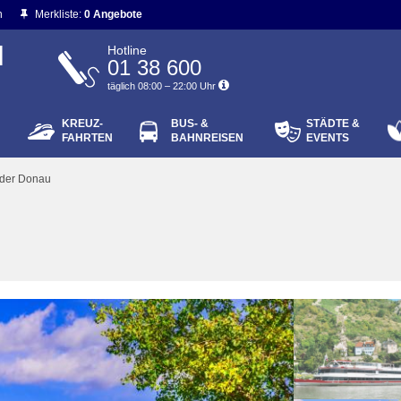
n
Merkliste:
0 Angebote
N
Hotline
01 38 600
täglich 08:00 – 22:00 Uhr
KREUZ-
BUS- &
STÄDTE &
ort vergessen?
FAHRTEN
BAHNREISEN
EVENTS
Login
 der Donau