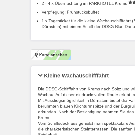
2 - 4 x Übernachtung im PARKHOTEL Krems
Verpflegung: Frühstücksbuffet
1 x Tagesticket für die kleine Wachauschifffahrt 
Dürnstein) mit einem Schiff der DDSG Blue Danub
Karte ansehen
Kleine Wachauschifffahrt
Die DDSG-Schifffahrt von Krems nach Spitz und wi
Wachau. Auf dieser eindrucksvollen Route erlebt m
Mit Ausstiegsmöglichkeit in Dürnstein bietet die Fa
berühmten blauen Kirchturmspitze und der Burgru
erkunden. Nach der Besichtigung nehmen Sie das n
Krems.
Vom Schiffsdeck aus genießt man spektakuläre Aus
die charakteristischen Steinterrassen. Die sanft
Schönheit.