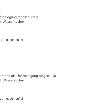
x
berbelegung möglich: Nein
, Wasserkocher
i
ss -
gebührenfrei
x
itterbett als Überbelegung möglich: Ja
, Wasserkocher
i
ss -
gebührenfrei