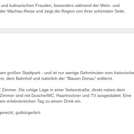
ss und kulinarischen Freuden, besonders während der Wein- und
 jeder Wachau-Reise und zeigt die Region von ihrer schönsten Seite.
kt am großen Stadtpark - und ist nur wenige Gehminuten vom historisch
, dem Bahnhof und natürlich der "Blauen Donau" entfernt.
2 Zimmer. Die ruhige Lage in einer Seitenstraße, direkt neben dem
e Zimmer sind mit Dusche/WC, Haartrockner und TV ausgestattet. Eine
nem erlebnisreichen Tag zu einem Drink ein.
lgerecht, gutbürgerlich