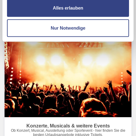
ermöglichen, dabei kommt es auch zu Übermittlungen
Alles erlauben
Zu den Angeboten
Ihrer Daten an US-Drittanbieter.
Link zur
Datenschutzseite
Nur Notwendige
Mit Klick auf "Alles erlauben" stimmen Sie der
Verwendung der Cookies & Plugins auf unseren
Webseiten zu.
Konzerte, Musicals & weitere Events
Ob Konzert, Musical, Ausstellung oder Sportevent - hier finden Sie die
besten Urlaubsangebote inklusive Tickets.