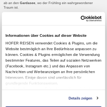
ab an den
Gardasee
, wo der Frühling ein wahrgewordener
Traum ist.
Informationen über Cookies auf dieser Website
HOFER REISEN verwendet Cookies & Plugins, um die
Website bestmöglich an Ihre Bedürfnisse anpassen zu
können. Cookies & Plugins ermöglichen die Verwendung
bestimmter Features, das Teilen auf sozialen Netzwerken
(Facebook, Instagram etc.) und das Anpassen von
Nachrichten und Werbeanzeigen an Ihre persönlichen
Interessen. Einige davon sind unerlässlich für
grundlegende Funktionsweisen.
Durch die Nutzung von Drittanbietern für statistische
Städtereisen inklusive Flug
Auswertungen und Direktmarketingzwecke können Sie
Die besten Städtereisen inklusive Flug auf einen Blick
Details zeigen
zusätzliche Dienste bzw. Technologien von Drittanbietern
nutzen und uns sowie Dritten weitere Personalisierungen