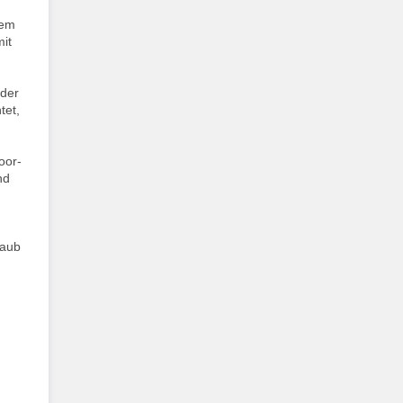
nem
mit
oder
tet,
oor-
nd
laub