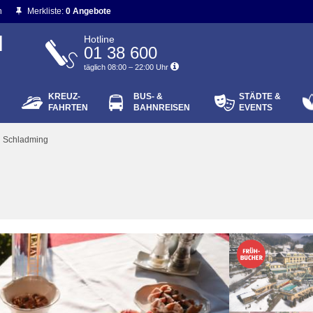
n
Merkliste:
0 Angebote
N
Hotline
01 38 600
täglich 08:00 – 22:00 Uhr
KREUZ-
BUS- &
STÄDTE &
ort vergessen?
FAHRTEN
BAHNREISEN
EVENTS
Login
i Schladming