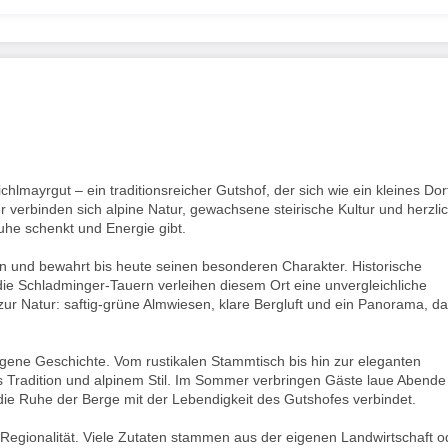
lmayrgut – ein traditionsreicher Gutshof, der sich wie ein kleines Dor
 verbinden sich alpine Natur, gewachsene steirische Kultur und herzli
uhe schenkt und Energie gibt.
 und bewahrt bis heute seinen besonderen Charakter. Historische
ie Schladminger-Tauern verleihen diesem Ort eine unvergleichliche
ur Natur: saftig-grüne Almwiesen, klare Bergluft und ein Panorama, d
ene Geschichte. Vom rustikalen Stammtisch bis hin zur eleganten
s Tradition und alpinem Stil. Im Sommer verbringen Gäste laue Abende
ie Ruhe der Berge mit der Lebendigkeit des Gutshofes verbindet.
 Regionalität. Viele Zutaten stammen aus der eigenen Landwirtschaft o