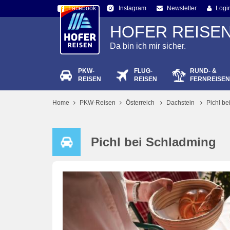
Facebook
Newsletter
Logi
Instagram
HOFER REISE
Da bin ich mir sicher.
PKW-
FLUG-
RUND- &
Passw
REISEN
REISEN
FERNREISEN
Home
PKW-Reisen
Österreich
Dachstein
Pichl be
Pichl bei Schladming