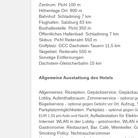
Zentrum: Pichl 100 m
Höhenlage Ort: 800 m
Bahnhof: Schladming 7 km
Flughafen: Salzburg 83 km
Bushaltestelle: Pichl 350 m
Öffentliches Hallenbad: Schladming 7 km
Skibus: Pichl Reiteralm 550 m
Golfplatz: GCC Dachstein-Tauern 11,5 km
Skigebiet: Reiteralm 550 m
Sonstige Entfernungen:
Dachstein-Gletscherbahn 15 km
Allgemeine Ausstattung des Hotels
Allgemeines: Rezeption, Gepäckservice, Gepäckauf
Lobby, Aufenthaltsraum, Zimmerservice -
optional g
Bügelservice -
, Aufzug,
optional gegen Gebühr vor Ort
Parkplatzmöglichkeiten: Parkplatz -
optional gegen G
, Aufladestation für Elekt
EUR 1,50 pro Auto und Nacht
Internet: WLAN in der Lobby -
, WLAN i
gebührenfrei
Gastronomie: Restaurant, Bar, Café, Weinkeller, G
Smoking Policy: Nichtraucherzimmer