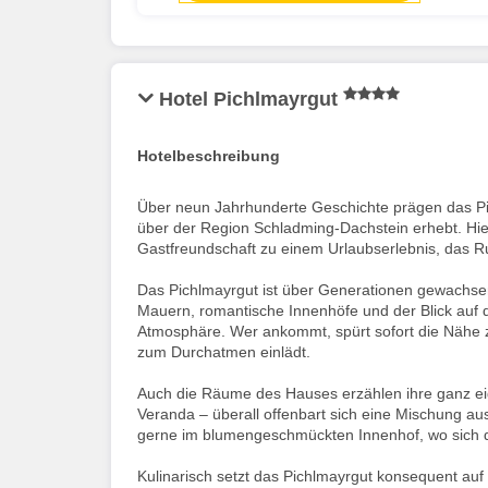
Hotel Pichlmayrgut
Hotelbeschreibung
Über neun Jahrhunderte Geschichte prägen das Pich
über der Region Schladming-Dachstein erhebt. Hier
Gastfreundschaft zu einem Urlaubserlebnis, das R
Das Pichlmayrgut ist über Generationen gewachsen
Mauern, romantische Innenhöfe und der Blick auf d
Atmosphäre. Wer ankommt, spürt sofort die Nähe z
zum Durchatmen einlädt.
Auch die Räume des Hauses erzählen ihre ganz eig
Veranda – überall offenbart sich eine Mischung au
gerne im blumengeschmückten Innenhof, wo sich d
Kulinarisch setzt das Pichlmayrgut konsequent auf