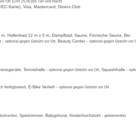
or Ort, EUR 25,00 pro Tier und Nacht
/EC-Karte), Visa, Mastercard, Diners Club
 m, Hallenbad 12 m x 5 m, Dampfbad, Sauna, Finnische Sauna, Bio-
n -
, Beauty Center -
optional gegen Gebühr vor Ort
optional gegen Gebühr vor O
tnessgeräte, Tennishalle -
, Squashhalle -
optional gegen Gebühr vor Ort
opti
, E-Bike Verleih -
ch Verfügbarkeit
optional gegen Gebühr vor Ort
, Spielzimmer, Babyphone, Kinderhochstuhl -
ebührenfrei
gebührenfrei