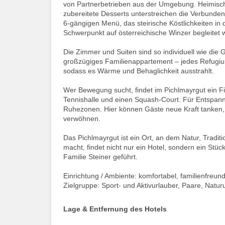
von Partnerbetrieben aus der Umgebung. Heimisches
zubereitete Desserts unterstreichen die Verbunde
6-gängigen Menü, das steirische Köstlichkeiten in 
Schwerpunkt auf österreichische Winzer begleitet w
Die Zimmer und Suiten sind so individuell wie di
großzügiges Familienappartement – jedes Refugium 
sodass es Wärme und Behaglichkeit ausstrahlt.
Wer Bewegung sucht, findet im Pichlmayrgut ein Fi
Tennishalle und einen Squash-Court. Für Entspan
Ruhezonen. Hier können Gäste neue Kraft tanke
verwöhnen.
Das Pichlmayrgut ist ein Ort, an dem Natur, Tradi
macht, findet nicht nur ein Hotel, sondern ein Stüc
Familie Steiner geführt.
Einrichtung / Ambiente: komfortabel, familienfreund
Zielgruppe: Sport- und Aktivurlauber, Paare, Natur
Lage & Entfernung des Hotels