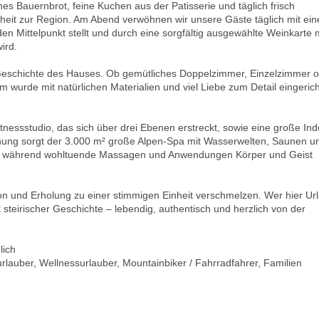
 Bauernbrot, feine Kuchen aus der Patisserie und täglich frisch
nheit zur Region. Am Abend verwöhnen wir unsere Gäste täglich mit ei
den Mittelpunkt stellt und durch eine sorgfältig ausgewählte Weinkarte 
ird.
e Geschichte des Hauses. Ob gemütliches Doppelzimmer, Einzelzimmer 
wurde mit natürlichen Materialien und viel Liebe zum Detail eingerich
tnessstudio, das sich über drei Ebenen erstreckt, sowie eine große Ind
nung sorgt der 3.000 m² große Alpen-Spa mit Wasserwelten, Saunen u
n, während wohltuende Massagen und Anwendungen Körper und Geist
tion und Erholung zu einer stimmigen Einheit verschmelzen. Wer hier Ur
k steirischer Geschichte – lebendig, authentisch und herzlich von der
lich
urlauber, Wellnessurlauber, Mountainbiker / Fahrradfahrer, Familien