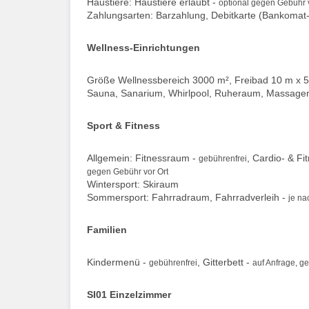
Haustiere: Haustiere erlaubt -
optional gegen Gebühr v
Zahlungsarten: Barzahlung, Debitkarte (Bankomat-
Wellness-Einrichtungen
Größe Wellnessbereich 3000 m², Freibad 10 m x 5
Sauna, Sanarium, Whirlpool, Ruheraum, Massage
Sport & Fitness
Allgemein: Fitnessraum -
, Cardio- & Fi
gebührenfrei
gegen Gebühr vor Ort
Wintersport: Skiraum
Sommersport: Fahrradraum, Fahrradverleih -
je na
Familien
Kindermenü -
, Gitterbett -
gebührenfrei
auf Anfrage, g
SI01 Einzelzimmer