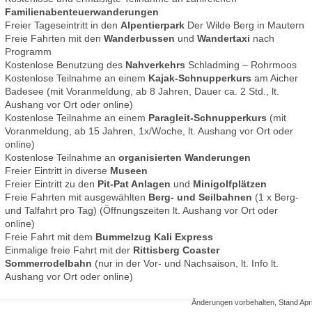
Familienabenteuerwanderungen
Freier Tageseintritt in den
Alpentierpark
Der Wilde Berg in Mautern
Freie Fahrten mit den
Wanderbussen
und
Wandertaxi
nach
Programm
Kostenlose Benutzung des
Nahverkehrs
Schladming – Rohrmoos
Kostenlose Teilnahme an einem
Kajak-Schnupperkurs
am Aicher
Badesee (mit Voranmeldung, ab 8 Jahren, Dauer ca. 2 Std., lt.
Aushang vor Ort oder online)
Kostenlose Teilnahme an einem
Paragleit-Schnupperkurs
(mit
Voranmeldung, ab 15 Jahren, 1x/Woche, lt. Aushang vor Ort oder
online)
Kostenlose Teilnahme an
organisierten Wanderungen
Freier Eintritt in diverse
Museen
Freier Eintritt zu den
Pit-Pat Anlagen
und
Minigolfplätzen
Freie Fahrten mit ausgewählten
Berg- und Seilbahnen
(1 x Berg-
und Talfahrt pro Tag) (Öffnungszeiten lt. Aushang vor Ort oder
online)
Freie Fahrt mit dem
Bummelzug Kali Express
Einmalige freie Fahrt mit der
Rittisberg Coaster
Sommerrodelbahn
(nur in der Vor- und Nachsaison, lt. Info lt.
Aushang vor Ort oder online)
Änderungen vorbehalten, Stand Apri