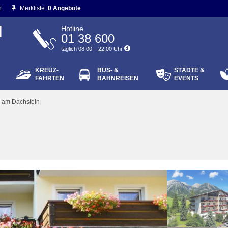
n
Merkliste:
0 Angebote
N
Hotline
01 38 600
täglich 08:00 – 22:00 Uhr
KREUZ-
BUS- &
STÄDTE &
ort vergessen?
FAHRTEN
BAHNREISEN
EVENTS
Login
am Dachstein