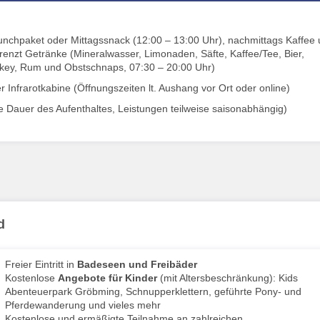
 Lunchpaket oder Mittagssnack (12:00 – 13:00 Uhr), nachmittags Kaffee
enzt Getränke (Mineralwasser, Limonaden, Säfte, Kaffee/Tee, Bier,
skey, Rum und Obstschnaps, 07:30 – 20:00 Uhr)
Infrarotkabine (Öffnungszeiten lt. Aushang vor Ort oder online)
die Dauer des Aufenthaltes, Leistungen teilweise saisonabhängig)
d
Freier Eintritt in
Badeseen und Freibäder
Kostenlose
Angebote für Kinder
(mit Altersbeschränkung): Kids
Abenteuerpark Gröbming, Schnupperklettern, geführte Pony- und
Pferdewanderung und vieles mehr
Kostenlose und ermäßigte Teilnahme an zahlreichen