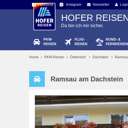
Facebook
Newsletter
Logi
Instagram
HOFER REISE
Da bin ich mir sicher.
PKW-
FLUG-
RUND- &
Passw
REISEN
REISEN
FERNREISEN
Home
PKW-Reisen
Österreich
Dachstein
Ramsau 
Ramsau am Dachstein