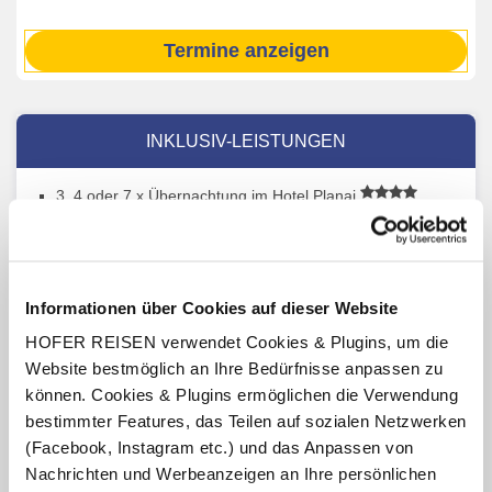
Termine anzeigen
INKLUSIV-LEISTUNGEN
3, 4 oder 7 x Übernachtung im Hotel Planai
Verpflegung: All-inclusive light mit Frühstücksbuffet,
Lunchpaket (zum Selbermachen vom Frühstücksbuffet),
nachmittags Kaffee/Tee und kleiner Snack/Kuchen
(15.30 - 16.30 Uhr), abends 4-Gang-Menü oder Buffet,
Informationen über Cookies auf dieser Website
unbegrenzt Getränke zum Abendessen zwischen
18:00 Uhr und 21:00 Uhr (alkoholfreie Getränke,
HOFER REISEN verwendet Cookies & Plugins, um die
Tee/Kaffee, offenes Bier, Rot- und Weißwein,
Website bestmöglich an Ihre Bedürfnisse anpassen zu
ausgewählte Spirituosen wie Whisky, Vodka, Weinbrand,
können. Cookies & Plugins ermöglichen die Verwendung
Gin und Rum)
bestimmter Features, das Teilen auf sozialen Netzwerken
Benutzung der hoteleigenen Wellnessbereichs
(Facebook, Instagram etc.) und das Anpassen von
(Öffnungszeiten lt. Aushang vor Ort oder online)
Nachrichten und Werbeanzeigen an Ihre persönlichen
Schladming-Dachstein Sommercard
(gültig für die Dauer