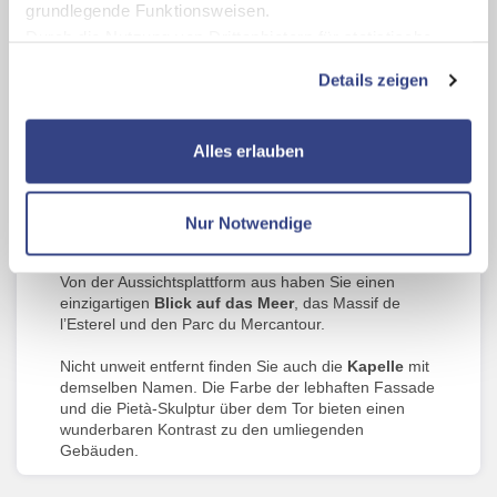
grundlegende Funktionsweisen.
Durch die Nutzung von Drittanbietern für statistische
Auswertungen und Direktmarketingzwecke können Sie
Details zeigen
zusätzliche Dienste bzw. Technologien von Drittanbietern
nutzen und uns sowie Dritten weitere Personalisierungen
ermöglichen, dabei kommt es auch zu Übermittlungen
Alles erlauben
Ihrer Daten an US-Drittanbieter.
Link zur
Datenschutzseite
Der 103 Meter hohe
Leuchtturm von La Garoupe
zählt zu den mächtigsten Leuchttürmen an der
Nur Notwendige
Mittelmeerküste. Er wurde 1948 an der Côte d’Azur
Mit Klick auf "Alles erlauben" stimmen Sie der
errichtet, hat 116 Stufen und besteht aus Kalkstein.
Verwendung der Cookies & Plugins auf unseren
Von der Aussichtsplattform aus haben Sie einen
Webseiten zu.
einzigartigen
Blick auf das Meer
, das Massif de
l’Esterel und den Parc du Mercantour.
Nicht unweit entfernt finden Sie auch die
Kapelle
mit
demselben Namen. Die Farbe der lebhaften Fassade
und die Pietà-Skulptur über dem Tor bieten einen
wunderbaren Kontrast zu den umliegenden
Gebäuden.