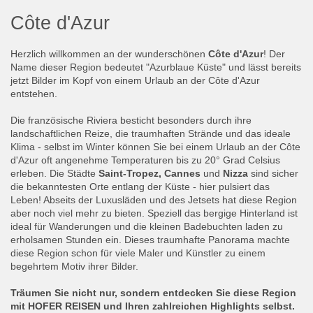
Côte d'Azur
Herzlich willkommen an der wunderschönen
Côte d'Azur
! Der
Name dieser Region bedeutet "Azurblaue Küste" und lässt bereits
jetzt Bilder im Kopf von einem Urlaub an der Côte d'Azur
entstehen.
Die französische Riviera besticht besonders durch ihre
landschaftlichen Reize, die traumhaften Strände und das ideale
Klima - selbst im Winter können Sie bei einem Urlaub an der Côte
d'Azur oft angenehme Temperaturen bis zu 20° Grad Celsius
erleben. Die Städte
Saint-Tropez, Cannes
und
Nizza
sind sicher
die bekanntesten Orte entlang der Küste - hier pulsiert das
Leben! Abseits der Luxusläden und des Jetsets hat diese Region
aber noch viel mehr zu bieten. Speziell das bergige Hinterland ist
ideal für Wanderungen und die kleinen Badebuchten laden zu
erholsamen Stunden ein. Dieses traumhafte Panorama machte
diese Region schon für viele Maler und Künstler zu einem
begehrtem Motiv ihrer Bilder.
Träumen Sie nicht nur, sondern entdecken Sie diese Region
mit HOFER REISEN und Ihren zahlreichen Highlights selbst.