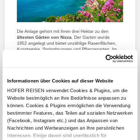
Die Anlage gehört mit ihren drei Hektar zu den
ältesten Gärten von Nizza
. Der Garten wurde
1852 angelegt und bietet unzählige Rasenflächen,
Kunstwerke, Springbrunnen und Pflanzenarten. Im
Herzen des Parks finden das ganze Jahr über viele
kulturelle Veranstaltungen
statt.
Setzen Sie sich in die Sonne, spazieren Sie durch
den Park oder betrachten Sie die unterschiedlichen
Informationen über Cookies auf dieser Website
Denkmäler in Ihrem nächsten Urlaub in der Côte
HOFER REISEN verwendet Cookies & Plugins, um die
d‘Azur.
Website bestmöglich an Ihre Bedürfnisse anpassen zu
können. Cookies & Plugins ermöglichen die Verwendung
Kapelle und Leuchtturm von Garoupe am Cap d'Antibes
bestimmter Features, das Teilen auf sozialen Netzwerken
(Facebook, Instagram etc.) und das Anpassen von
Nachrichten und Werbeanzeigen an Ihre persönlichen
Interessen. Einige davon sind unerlässlich für