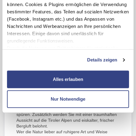
können. Cookies & Plugins ermöglichen die Verwendung
bestimmter Features, das Teilen auf sozialen Netzwerken
(Facebook, Instagram etc.) und das Anpassen von
Rodelspaß am Gaisberg mit beleuchteter
Strecke abends
Nachrichten und Werbeanzeigen an Ihre persönlichen
Winterwandern
Interessen. Einige davon sind unerlässlich für
Tourengehen
grundlegende Funktionsweisen.
Snowcat Pistenraupe auf die Bichlalm
Durch die Nutzung von Drittanbietern für statistische
Snow Tubing
Eislaufen
Auswertungen und Direktmarketingzwecke können Sie
Details zeigen
Eisstockschießen
zusätzliche Dienste bzw. Technologien von Drittanbietern
nutzen und uns sowie Dritten weitere Personalisierungen
ermöglichen, dabei kommt es auch zu Übermittlungen
Streif, Freeriden & Co
Alles erlauben
Ihrer Daten an US-Drittanbieter.
Link zur
Sind Sie mutig genug für die legendäre
Datenschutzseite
Hahnenkammpiste „Streif“
? Wagen Sie sich auf die
Nur Notwendige
spektakuläre Abfahrt und fühlen Sie den
Mit Klick auf "Alles erlauben" stimmen Sie der
Adrenalinkick, wie ihn die Abfahrtsläufer im Weltcup
Verwendung der Cookies & Plugins auf unseren
spüren. Zusätzlich werden Sie mit einer traumhaften
Aussicht auf die Tiroler Alpen und eiskalter, frischer
Webseiten zu.
Bergluft belohnt.
Wer die Natur lieber auf ruhigere Art und Weise